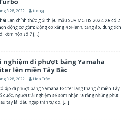
 Turbo
ng 3 28, 2022
trongpt
ái Lan chính thức giới thiệu mẫu SUV MG HS 2022. Xe có 2
họn động cơ gồm: Động cơ xăng 4 xi-lanh, tăng áp, dung tích
 đi kèm hộp số 7
[…]
i nghiệm đi phượt bằng Yamaha
iter lên miền Tây Bắc
ng 3 28, 2022
Hoa Trần
ó dịp đi phượt bằng Yamaha Exciter lang thang ở miền Tây
ổ quốc, người trải nghiệm sẽ sớm nhận ra rằng những phút
sau tay lái đều ngập tràn tự do,
[…]