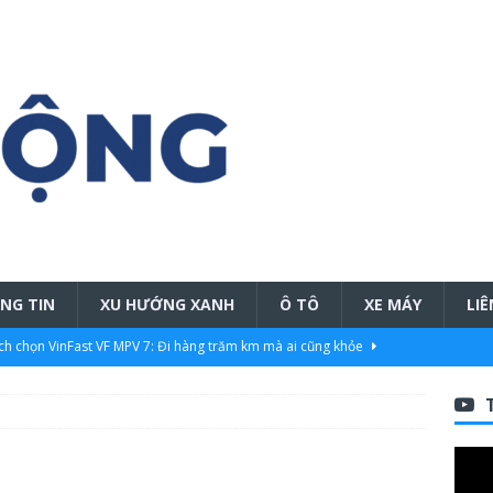
ÔNG TIN
XU HƯỚNG XANH
Ô TÔ
XE MÁY
LIÊ
ịch chọn VinFast VF MPV 7: Đi hàng trăm km mà ai cũng khỏe
ển khai chương trình “chọn Ford, trọn an tâm”, gia tăng giá trị sở
à nhiều ưu đãi
CHIA SẺ THÔNG TIN