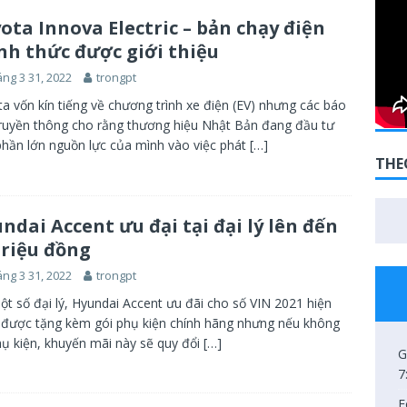
khuyến mại các dòng xe ô tô trong tháng 8.2026
CHIA SẺ
ota Innova Electric – bản chạy điện
nh thức được giới thiệu
ệu mẫu xe Honda Vario 125 hoàn toàn mới diễn ra tại AEON Mall
ng 3 31, 2022
trongpt
NG TIN
a vốn kín tiếng về chương trình xe điện (EV) nhưng các báo
ruyền thông cho rằng thương hiệu Nhật Bản đang đầu tư
iới thiệu chương trình bảo hành chính hãng lên tới 10 năm dành
hần lớn nguồn lực của mình vào việc phát
[…]
NG TIN
THE
aha Jupiter Finn – xe máy số duy nhất được trang bị UBS tại thị
TIN
ndai Accent ưu đại tại đại lý lên đến
triệu đồng
ng 3 31, 2022
trongpt
ột số đại lý, Hyundai Accent ưu đãi cho số VIN 2021 hiện
được tặng kèm gói phụ kiện chính hãng nhưng nếu không
hụ kiện, khuyến mãi này sẽ quy đổi
[…]
G
7
F