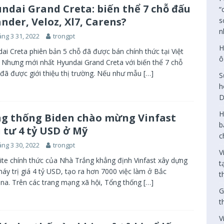
ndai Grand Creta: biến thể 7 chỗ đấu
“
nder, Veloz, Xl7, Carens?
s
n
ng 3 31, 2022
trongpt
H
ai Creta phiên bản 5 chỗ đã được bán chính thức tại Việt
ô
Nhưng mới nhất Hyundai Grand Creta với biến thể 7 chỗ
đã được giới thiệu thị trường. Nếu như mẫu
[…]
S
h
D
H
g thống Biden chào mừng Vinfast
b
 tư 4 tỷ USD ở Mỹ
c
ng 3 30, 2022
trongpt
V
te chính thức của Nhà Trắng khẳng định Vinfast xây dựng
t
áy trị giá 4 tỷ USD, tạo ra hơn 7000 việc làm ở Bắc
t
ina. Trên các trang mạng xã hội, Tổng thống
[…]
G
t
V