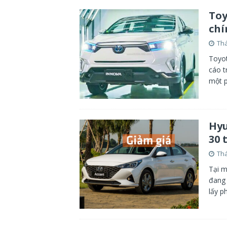
[ Tháng 8 3, 2026 ]
Honda Việt Nam 
Toy
THÔNG TIN
chí
[ Tháng 8 3, 2026 ]
Sự kiện Giới thi
Thá
Bình Dương Canary
CHIA SẺ THÔ
Toyot
cáo t
[ Tháng 8 3, 2026 ]
Honda Việt Nam g
một p
cho khách hàng Ôtô
CHIA SẺ THÔ
[ Tháng 7 31, 2022 ]
Trải nghiệm Yam
trường Việt Nam
CHIA SẺ THÔNG 
Hyu
30 
Thá
Tại m
đang 
lấy p