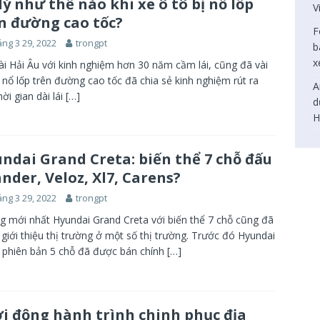
lý như thế nào khi xe ô tô bị nổ lốp
V
n đường cao tốc?
F
ng 3 29, 2022
trongpt
b
x
ài Hải Âu với kinh nghiệm hơn 30 năm cầm lái, cũng đã vài
ị nổ lốp trên đường cao tốc đã chia sẻ kinh nghiệm rút ra
A
hời gian dài lái
[…]
d
H
ndai Grand Creta: biến thể 7 chỗ đấu
nder, Veloz, Xl7, Carens?
ng 3 29, 2022
trongpt
 mới nhất Hyundai Grand Creta với biến thể 7 chỗ cũng đã
giới thiệu thị trường ở một số thị trường. Trước đó Hyundai
 phiên bản 5 chỗ đã được bán chính
[…]
i động hành trình chinh phục địa