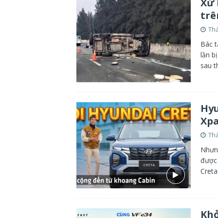
Xử 
trê
Thá
Bác t
lần b
sau t
Hyu
Xpa
Thá
Nhưng
được 
Creta
Khở