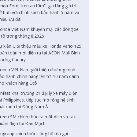
chọn Ford, trọn an tâm”, gia tăng giá trị
ở hữu với chính sách bảo hành 5 năm và
hiều ưu đãi
onda Việt Nam khuyến mại các dòng xe
 tô trong tháng 8.2026
ự kiện Giới thiệu mẫu xe Honda Vario 125
oàn toàn mới diễn ra tại AEON Mall Bình
ương Canary
onda Việt Nam giới thiệu chương trình
ảo hành chính hãng lên tới 10 năm dành
ho khách hàng Ôtô
infast khai trương 21 đại lý xe máy điện
ại Philippines, tiếp tục mở rộng hệ sinh
hái xanh tại Đông Nam Á
reen SM chính thức ra mắt dịch vụ taxi
huần điện tại Đan Mạch
ingroup chính thức công bố tên gọi