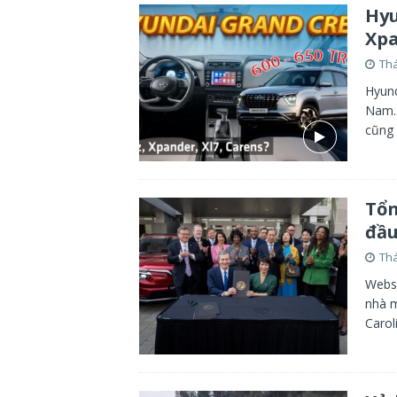
Hyu
Xpa
Thá
Hyund
Nam. 
cũng 
Tổn
đầu
Thá
Websi
nhà m
Carol