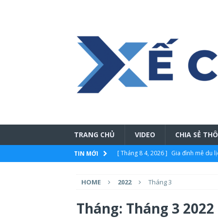
TRANG CHỦ
VIDEO
CHIA SẺ TH
[ Tháng 8 4, 2026 ]
Gia đình mê du l
TIN MỚI
CHIA SẺ THÔNG TIN
HOME
2022
Tháng 3
[ Tháng 8 4, 2026 ]
Ford Việt Nam tri
hữu với chính sách bảo hành 5 năm v
Tháng:
Tháng 3 2022