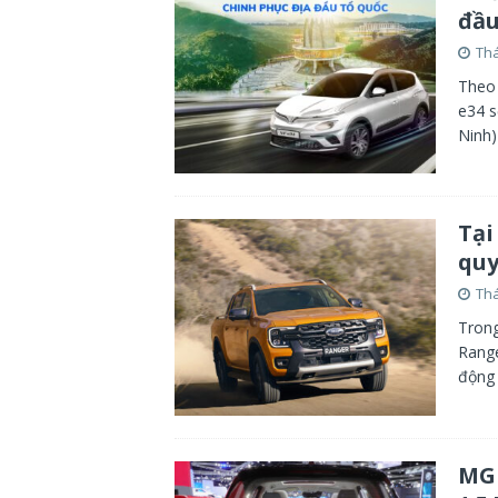
đầu
Thá
Theo 
e34 s
Ninh)
Tại
quy
Thá
Trong
Range
động 
MG 