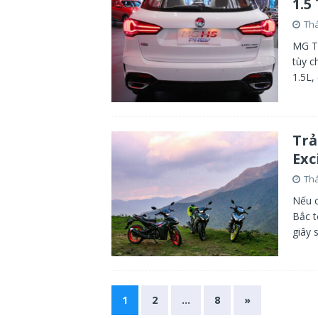
1.5
Thá
MG Th
tùy c
1.5L,
Trả
Exc
Thá
Nếu c
Bắc t
giây 
1
2
…
8
»